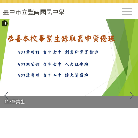
跳
到
臺中市立豐南國民中學
主
要
內
容
區
115畢業生