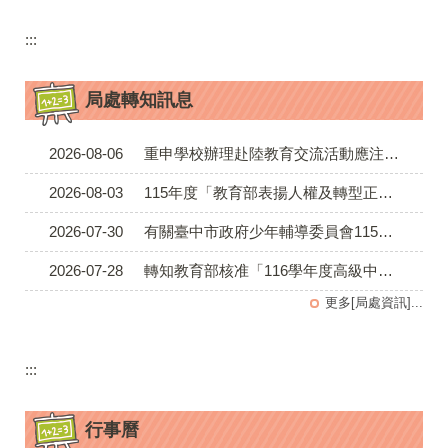
:::
局處轉知訊息
2026-08-06
重申學校辦理赴陸教育交流活動應注意事項及落實填報登錄平臺事宜
2026-08-03
115年度「教育部表揚人權及轉型正義教育推展貢獻獎」
2026-07-30
有關臺中市政府少年輔導委員會115年「當我們串在一起， Don't 毒 it」反毒主題系列活動，請貴局（單位）惠予協助宣傳符合資格者踴躍報名參加並轉知所屬，請查照。
2026-07-28
轉知教育部核准「116學年度高級中等學校藝術才能班特色招生甄選入學國中教育會考錄取門檻調整申請通過學校一覽表。
更多[局處資訊]...
:::
行事曆