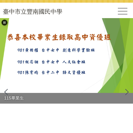
跳
到
臺中市立豐南國民中學
主
要
內
容
區
115畢業生