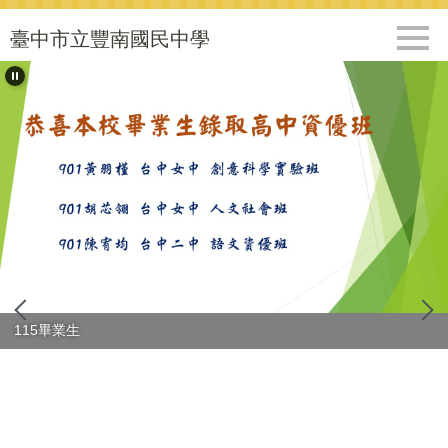
跳
到
臺中市立豐南國民中學
主
要
內
容
區
115畢業生