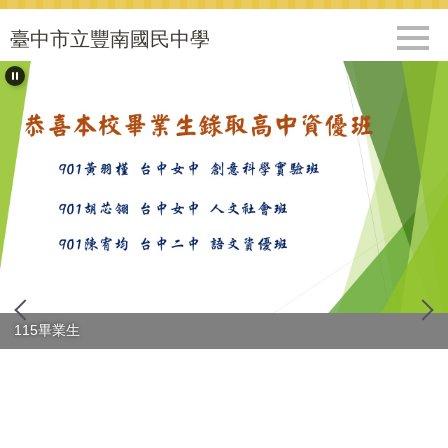
跳
到
臺中市立豐南國民中學
主
要
內
容
區
115畢業生