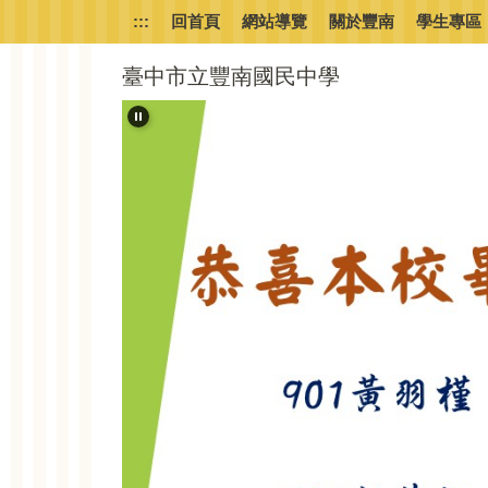
跳
:::
回首頁
網站導覽
關於豐南
學生專區
到
主
臺中市立豐南國民中學
要
內
容
區