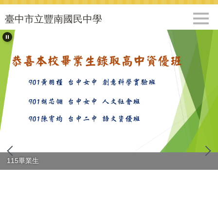
跳
到
臺中市立豐南國民中學
主
要
內
容
區
115畢業生