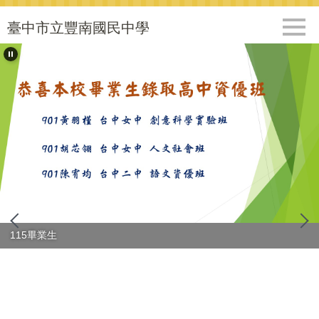
跳
到
臺中市立豐南國民中學
主
要
內
容
區
115畢業生