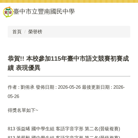
跳
臺中市立豐南國民中學
到
主
要
內
首頁
榮譽榜
容
區
恭賀!! 本校參加115年臺中市語文競賽初賽成
績 表現優異
作者 :
劉侑承
發佈日期 :
2026-05-26
最後更新日期 :
2026-
05-26
得獎名單如下~
813 張益晞 國中學生組 客語字音字形 第二名(晉級複賽)
813 黃嚴毅 國中學生組 客語字音字形 第二名(晉級複賽)