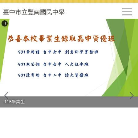
跳
到
臺中市立豐南國民中學
主
要
內
容
區
115畢業生