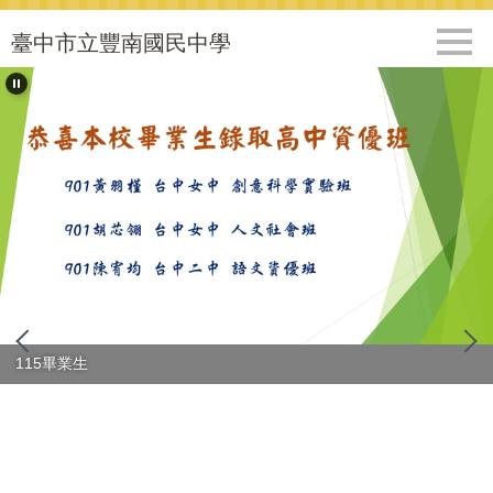
跳
到
臺中市立豐南國民中學
主
要
內
容
區
115畢業生