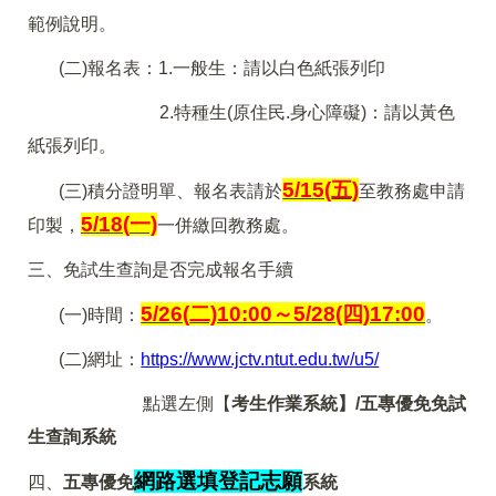
範例說明。
(
二)報名表：1.一般生：請以白色紙張列印
2.
特種生(原住民.身心障礙)：請以黃色
紙張列印。
5/15(
五)
(
三)積分證明單、報名表請於
至教務處申請
5/18(
一)
印製，
一併繳回教務處。
三、免試生查詢是否完成報名手續
5/26(
二)10:00～5/28(四)17:00
(
一)時間：
。
(
二)網址：
https://www.jctv.ntut.edu.tw/u5/
點選左側【
考生作業系統】/五專優免免試
生查詢系統
網路選填登記志願
四、
五專優免
系統