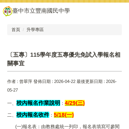
跳
臺中市立豐南國民中學
到
主
要
內
首頁
升學專區
容
區
〔五專〕115學年度五專優先免試入學報名相
關事宜
作者 :
曾翠萍
發佈日期 :
2026-04-22
最後更新日期 :
2026-
05-27
校內報名作業說明
4/29(
三)
一、
：
校內報名收件
5/18(
一)
二、
：
(
一)報名表：由教務處統一列印，報名表填寫可參閱