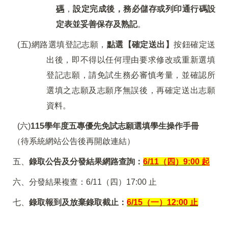
碼
，
設定完成後，務必儲存或列印通行碼設
定表並妥善保存及熟記
。
(
五)網路選填登記志願，
點選【確定送出】
按鈕確定送
出後，即不得以任何理由要求修改或重新選填
登記志願，請免試生務必審慎考量，並確認所
選填之志願及志願序無誤後，再確定送出志願
資料。
(
六)
115
學年度五專優先免試志願選填學生操作手冊
（待系統網站公告後再開啟連結）
五、
錄取公告及分發結果網路查詢：
6/11
（四）9:00 起
六、分發結果複查：6/11（四）17:00 止
七、
錄取報到及放棄錄取截止：
6/15
（一）12:00 止