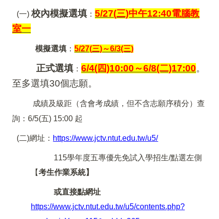
校內模擬選填
5/27(
三)中午12:40電腦教
(
一)
：
室一
模擬選填
：
5/27(
三)～6/3(三)
正式選填
6/4(
四)10:00～6/8(二)17:00
。
：
至多選填30個志願。
成績及級距（含會考成績，但不含志願序積分）查
詢：6/5(五) 15:00 起
(
二)網址：
https://www.jctv.ntut.edu.tw/u5/
115
學年度五專優先免試入學招生/點選左側
【
考生作業系統】
或直接點網址
https://www.jctv.ntut.edu.tw/u5/contents.php?