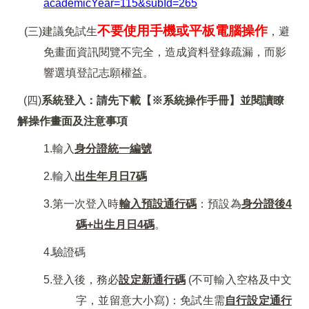
academicYear=115&subId=265
不要使用手機或平板電腦操作
(
三)建議免試生
，避
免畫面資訊閱覽不完全，造成資料登錄疏漏，而影
響選填登記志願權益。
(
四)
系統登入：請先下載【※系統操作手冊】並閱讀瞭
解操作畫面及注意事項
1.
輸入
身分證統一編號
2.
輸入
出生年月日7碼
3.
第一次登入時
輸入預設通行碼
：預設為
身分證後4
碼+出生月日4碼
。
4.
驗證碼
5.
登入後，務必
設定新通行碼
(不可輸入空格及中文
字，並留意大小寫)：免試生需
自行設定通行