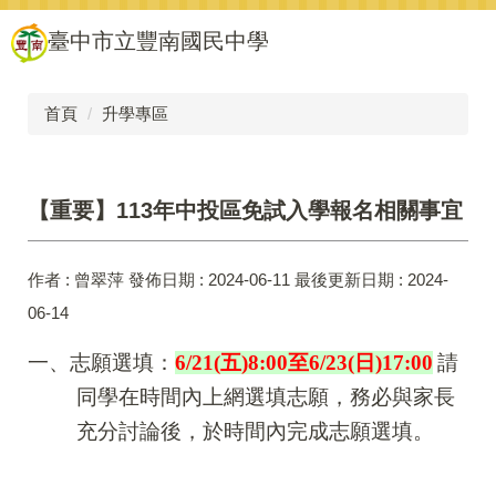
跳
臺中市立豐南國民中學
到
主
要
內
首頁
升學專區
容
區
【重要】113年中投區免試入學報名相關事宜
作者 :
曾翠萍
發佈日期 :
2024-06-11
最後更新日期 :
2024-
06-14
一、志願選填：
6/21(
五)8:00至6/23(日)17:00
請
同學在時間內上網選填志願，務必與家長
充分討論後，於時間內完成志願選填。