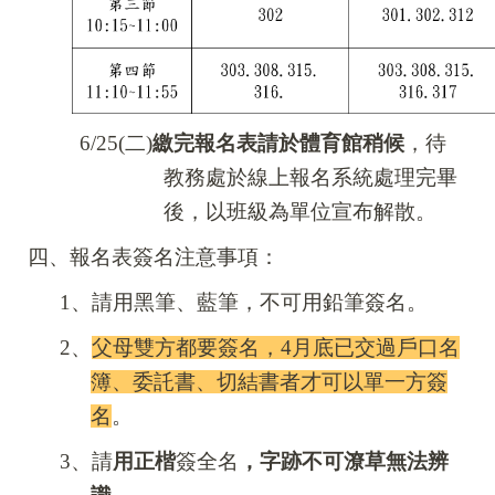
6/25(
二)
繳完報名表請於體育館稍候
，待
教務處於線上報名系統處理完畢
後，以班級為單位宣布解散。
四、報名表簽名注意事項
：
1
、請用黑筆、藍筆，不可用鉛筆簽名。
2
、
父母雙方都要簽名，4月底已交過戶口名
簿、委託書、切結書者才可以單一方簽
名
。
3
、請
用正楷
簽全名
，字跡不可潦草無法辨