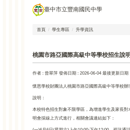
跳
臺中市立豐南國民中學
到
主
要
首頁
學生專區
升學資訊
內
容
區
桃園市路亞國際高級中等學校招生說
作者 :
曾翠萍
發佈日期 :
2026-06-04
最後更新日期 
懷恩學校財團法人桃園市路亞國際高級中等學校辦理
說明：
本校特色招生對象不限學區，為增進學生及家長對本校國
明會採線上方式進行，相關會議連結如下：
(一)6月6日(星期六)上午10:00-下午12:00，視訊通話連結：htt