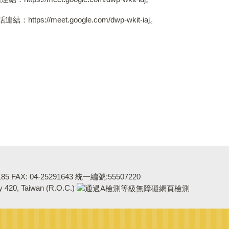
tps://meet.google.com/dwp-wkit-iaj。
5 FAX: 04-25291643 統一編號:55507220
ty 420, Taiwan (R.O.C.)