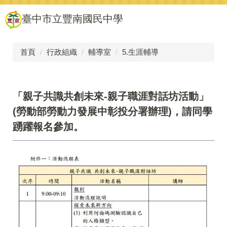
跳
臺中市立豐南國民中學
到
主
要
內
首頁
行政組織
輔導室
5.生涯輔導
容
區
「親子共識共創未來-親子職涯對話坊活動」
(勞動部勞動力發展中彰投分署辦理)，請同學
踴躍報名參加。