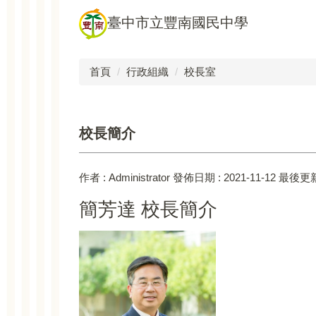
跳
臺中市立豐南國民中學
到
主
要
首頁
行政組織
校長室
內
容
區
校長簡介
作者 :
Administrator
發佈日期 :
2021-11-12
最後更新
簡芳達 校長簡介