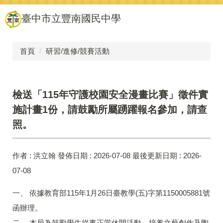
跳
臺中市立豐南國民中學
到
主
要
內
首頁
研習/進修/競賽活動
容
區
檢送「115年守護校園安全漫畫比賽」徵件實
施計畫1份，請鼓勵所屬踴躍報名參加，請查
照。
作者 :
洪立翰
發佈日期 :
2026-07-08
最後更新日期 :
2026-
07-08
一、 依據教育部115年1月26日臺教學(五)字第1150005881號
函辦理。
二、 本局為鼓勵學生從事正當休閒活動，培養文藝創作及陶