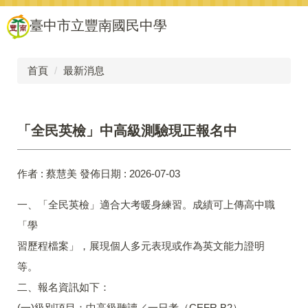
跳
臺中市立豐南國民中學
到
主
要
內
首頁
最新消息
容
區
「全民英檢」中高級測驗現正報名中
作者 :
蔡慧美
發佈日期 :
2026-07-03
一、「全民英檢」適合大考暖身練習。成績可上傳高中職
「學
習歷程檔案」，展現個人多元表現或作為英文能力證明
等。
二、報名資訊如下：
(一)級別項目：中高級聽讀／一日考（CEFR B2）