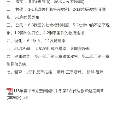
一、 國文： 背影(朱自清)、記承天夜遊(蘇軾)
二、 數學： 1-1認識數列和等差數列、2-1線型函數與其圖
形、3-1內角與外角
三、 公民： 6-3我國的社會福利制度、5-2社會中的不公平現
象、1-2契約的訂立、4-2刑事案件的救濟途徑
四、理化： 6-4浮力、4-1反應速率
五、地球科學： 大氣的組成與構造、氣團與鋒面
六、健康教育： 第一單元第三章獨家秘密、第二單元第一章
常見傳染病
七、體育： 桌球-反手推擋 、羽球-正手發球、 籃球-運球
115年臺中市立豐南國民中學第1次代理教師甄選簡章
(0626版).pdf