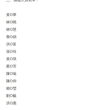
黃O華
林O曉
林O慧
詹O娟
洪O富
張O玲
黃O琪
蔡O芳
陳O瑜
陳O仰
賴O瑩
劉O毓
洪O惠