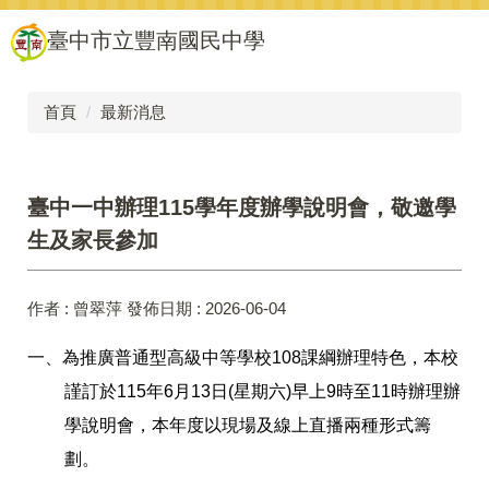
跳
臺中市立豐南國民中學
到
主
要
內
首頁
最新消息
容
區
臺中一中辦理115學年度辦學說明會，敬邀學
生及家長參加
作者 :
曾翠萍
發佈日期 :
2026-06-04
一、為推廣普通型高級中等學校108課綱辦理特色，本校
謹訂於115年6月13日(星期六)早上9時至11時辦理辦
學說明會，本年度以現場及線上直播兩種形式籌
劃。