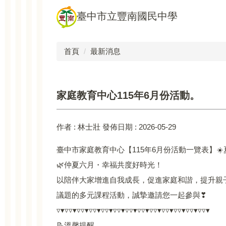
跳
臺中市立豐南國民中學
到
主
要
首頁
最新消息
內
容
區
家庭教育中心115年6月份活動。
作者 :
林士壯
發佈日期 :
2026-05-29
臺中市家庭教育中心【115年6月份活動一覽表】☀️
🌿仲夏六月・幸福共度好時光！
以陪伴大家增進自我成長，促進家庭和諧，提升親
議題的多元課程活動，誠摯邀請您一起參與❣
▿▾▿▿▾▿▿▾▿▿▾▿▿▾▿▿▾▿▿▾▿▿▾▿▿▾▿▿▾▿▿▾▿▿▾▿▿▾
📝溫馨提醒