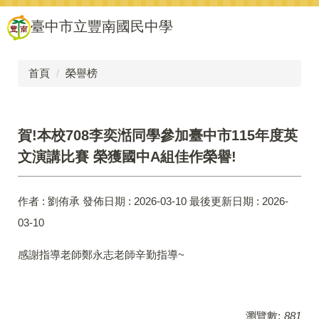
跳
臺中市立豐南國民中學
到
主
要
內
首頁
榮譽榜
容
區
賀!本校708李奕湉同學參加臺中市115年度英
文演講比賽 榮獲國中A組佳作榮譽!
作者 :
劉侑承
發佈日期 :
2026-03-10
最後更新日期 :
2026-
03-10
感謝指導老師鄭永志老師辛勤指導~
瀏覽數:
881