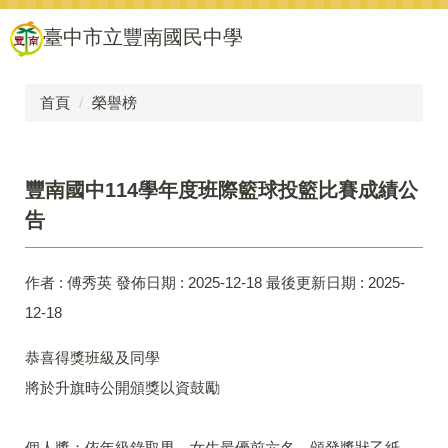
跳
臺中市立豐南國民中學
到
主
要
內
首頁
榮譽榜
容
區
豐南國中114學年度班際籃球投籃比賽成績公
告
作者 :
傅秀英
發佈日期 :
2025-12-18
最後更新日期 :
2025-
12-18
恭喜得獎班級及同學
將於升旗時公開頒獎以資鼓勵
個人獎：依年級錄取男、女生最優前六名，頒發獎狀乙紙，