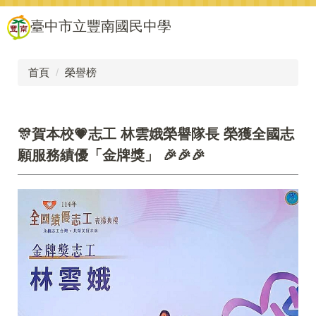
跳
臺中市立豐南國民中學
到
主
要
內
首頁
榮譽榜
容
區
🎊賀本校💗志工 林雲娥榮譽隊長 榮獲全國志
願服務績優「金牌獎」 🎉🎉🎉