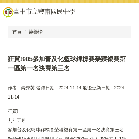
跳
臺中市立豐南國民中學
到
主
要
內
首頁
榮譽榜
容
區
狂賀!905參加普及化籃球錦標賽榮獲複賽第
一區第一名決賽第三名
作者 :
傅秀英
發佈日期 :
2024-11-14
最後更新日期 :
2024-
11-14
狂賀!
九年五班
參加普及化籃球錦標賽榮獲複賽第一區第一名決賽第三名
頒發班級出類拔萃獎牌乙面 獎金2000元 個人獎狀每人 1紙