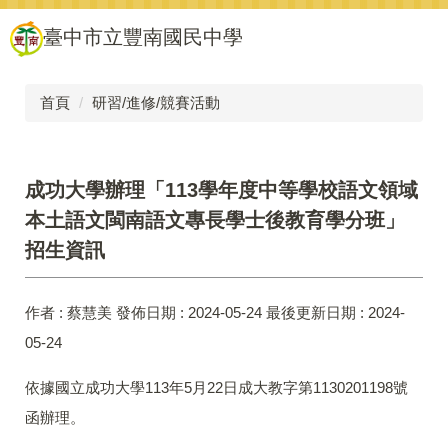
跳
臺中市立豐南國民中學
到
主
要
內
首頁
研習/進修/競賽活動
容
區
成功大學辦理「113學年度中等學校語文領域
本土語文閩南語文專長學士後教育學分班」
招生資訊
作者 :
蔡慧美
發佈日期 :
2024-05-24
最後更新日期 :
2024-
05-24
依據國立成功大學113年5月22日成大教字第1130201198號
函辦理。