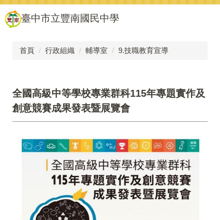
跳
臺中市立豐南國民中學
到
主
要
內
首頁
行政組織
輔導室
9.技職教育宣導
容
區
全國高級中等學校專業群科115年專題實作及
創意競賽成果發表暨展覽會