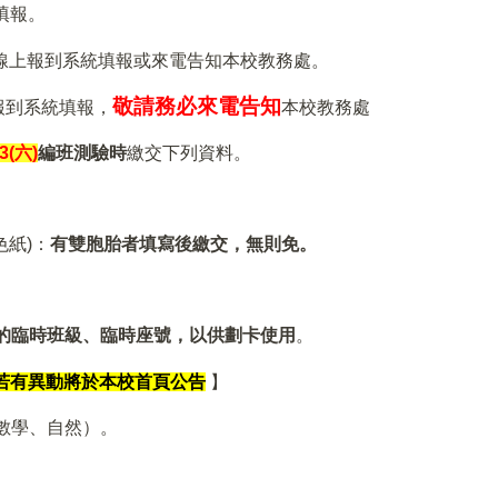
填報。
線上報到系統填報或來電告知本校教務處。
敬請務必來電告知
報到系統填報，
本校教務處
3(
六)
編班測驗時
繳交下列資料。
色紙)：
有雙胞胎者填寫後繳
交，無則免。
的臨時班級、臨時座號，以供劃卡使用
。
若有異動將於本校首頁公告
】
數學、自然）。