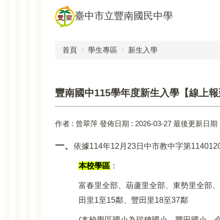
跳
臺中市立豐南國民中學
到
主
要
首頁
學生專區
新生入學
內
容
區
豐南國中115學年度新生入學【線上
作者 :
曾翠萍
發佈日期 :
2026-03-27
最後更新日期 
一、
依據114年12月23日中市教中字第114012
本校學區
：
富春里全部、葫蘆里全部、東勢里全部、
田里1至15鄰、豐田里18至37鄰
(
本校學區國小為瑞穗國小、豐田國小、合