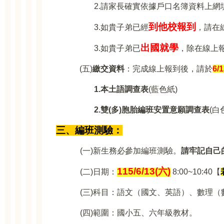
2.
請家長確實依據戶口名簿資料上網
到他校報到
3.
如貴子弟已經
，請在
出國就學
3.
如貴子弟已
，除在線上
(
五)
繳交資料
：完成線上報到後，請於
6/1
1.
本土語調查表
(
藍色紙)
2.
雙(多)胞胎編班安置意願調查表
(
白
三、編班測驗：
(
一)新生務必參加編班測驗。
請牢記自己
115/6/13(
六)
(
二)日期：
8:00~10:40
【
(
三)科目：語文（國文、英語）、數理（
(
四)範圍：國小五、六年級教材。