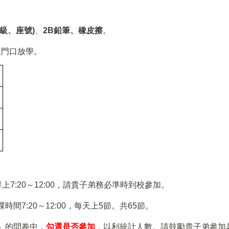
級、座號)
、
2B鉛筆、橡皮擦
。
校門口放學。
上7:20～12:00，請貴子弟務必準時到校參加。
時間7:20～12:00，每天上5節。共65節。
」的問卷中，
勾選是否參加
，以利統計人數。請鼓勵貴子弟參加