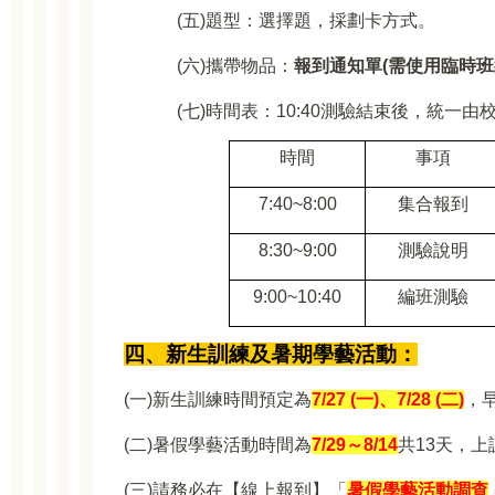
(
五)題型：選擇題，採劃卡方式。
(
六)攜帶物品：
報到通知單(需使用臨時班
(
七)時間表：10:40測驗結束後，統一由
時間
事項
7:40~8:00
集合報到
8:30~9:00
測驗說明
9:00~10:40
編班測驗
四、新生訓練及暑期學藝活動：
(
一)新生訓練時間預定為
7/27 (
一)、7/28 (二)
，早
(
二)暑假學藝活動時間為
7/29
～8/14
共13天，上課
(
三)請務必在【線上報到】「
暑假學藝活動調查