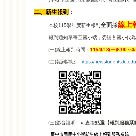
二、新生報到
：
線上
全面
採
本校115學年度新生報到
報到通知單寄至國小端，委請各國小代為
(
一)線上報到時間：
115/4/13(
一)8:00～4
(
二)報到網址：
https://newstudents.tc.e
(
三)影音說明：可直接點
選【報到服務系