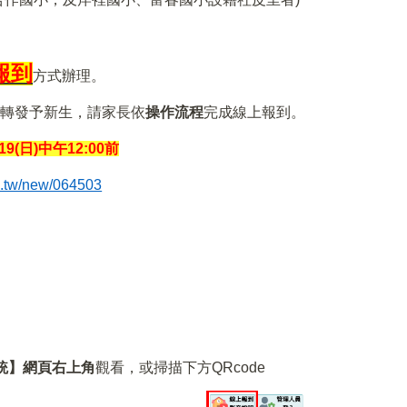
報到
方式辦理。
轉發予新生，請家長依
操作流程
完成線上報到。
/19(日)中午12:00前
du.tw/new/064503
統】網頁右上角
觀看，或掃描下方QRcode