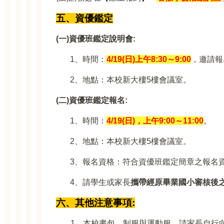
五、資優鑑定
(
一)資優班鑑定說明會:
1
、時間：
4/19(
日)上午8:30～9:00
，邀請報
2
、地點：本校新大樓5樓會議室。
(
二)資優班鑑定報名:
1
、時間：
4/19(
日)，上午9:00～11:00
。
2
、地點：本校新大樓5樓會議室。
3
、報名資格：符合資優班鑑定簡章之報名
4
、請學生或家長
攜帶經原畢業國小審核後
六、其他注意事項:
1
、本校書包、制服與運動服，請家長自行