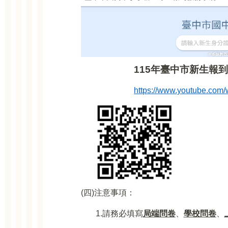
115
年臺中市新生報
https://www.youtube.com
(
四)注意事項：
1.
請務必填寫
局端問卷
、
學校問卷
、