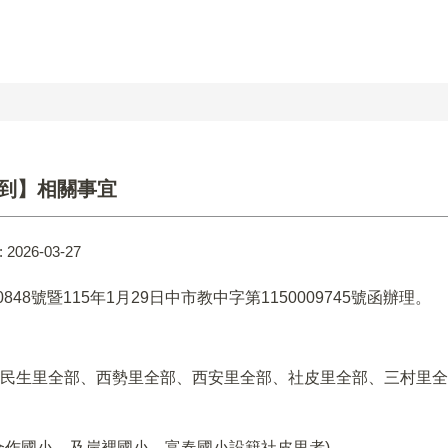
報到】相關事宜
:
2026-03-27
0848號暨115年1月29日中市教中字第1150009745號函
辦理
。
民生里全部、西勢里全部、西安里全部、社皮里全部、三村里全
作國小，及岸裡國小、富春國小設籍社皮里者)