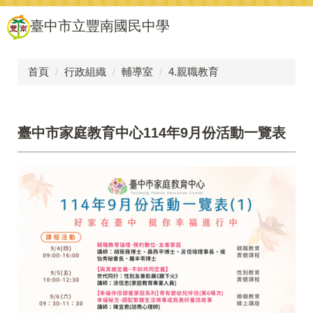
跳
臺中市立豐南國民中學
到
主
要
內
首頁
行政組織
輔導室
4.親職教育
容
區
臺中市家庭教育中心114年9月份活動一覽表