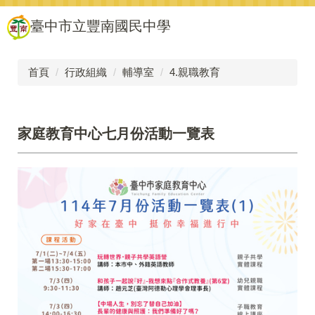
跳
臺中市立豐南國民中學
到
主
要
內
首頁
行政組織
輔導室
4.親職教育
容
區
家庭教育中心七月份活動一覽表