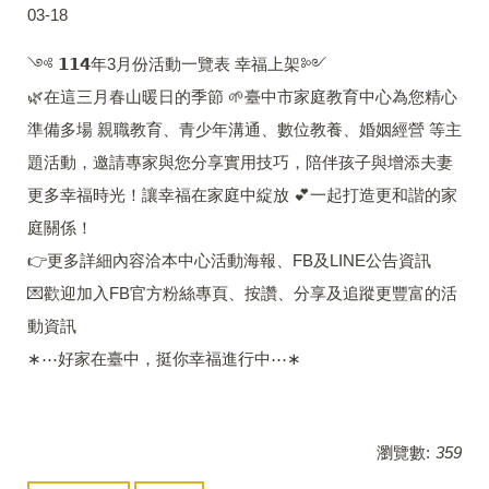
03-18
༺ 𝟭𝟭𝟰年3月份活動一覽表 幸福上架༻
🌿在這三月春山暖日的季節 🌱臺中市家庭教育中心為您精心
準備多場 親職教育、青少年溝通、數位教養、婚姻經營 等主
題活動，邀請專家與您分享實用技巧，陪伴孩子與增添夫妻
更多幸福時光！讓幸福在家庭中綻放 💕一起打造更和諧的家
庭關係！
👉更多詳細內容洽本中心活動海報、FB及LINE公告資訊
💌歡迎加入FB官方粉絲專頁、按讚、分享及追蹤更豐富的活
動資訊
∗⋯好家在臺中，挺你幸福進行中⋯∗
瀏覽數:
359