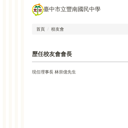
跳
臺中市立豐南國民中學
到
主
要
首頁
校友會
內
容
區
歷任校友會會長
現任理事長 林崇億先生