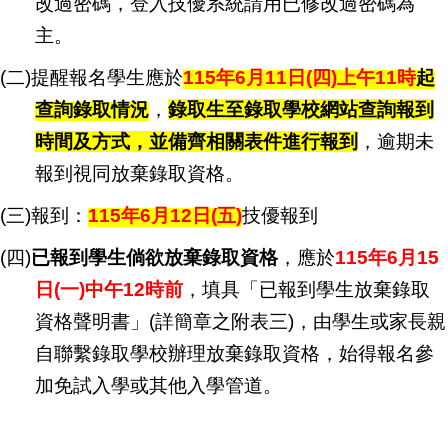
改過密碼，登入技優系統請用已修改過密碼為
主。
(
二)提醒報名學生應於
115
年6月11日(四)上午11時
起
查詢錄取情況
，
錄取生至錄取學校網站查詢報到
時間及方式，並備齊相關表件進行報到
，逾期未
報到視同放棄錄取資格。
(
三)報到：
115
年6月12日(五)
技優報到
(
四)
已報到學生倘欲放棄錄取資格
，應於
115
年6月15
日(一)中午12時前
，填具「已報到學生放棄錄取
資格聲明書」(詳簡章之附表三)，由學生或家長親
自聯繫錄取學校辦理放棄錄取資格，始得報名參
加免試入學或其他入學管道。