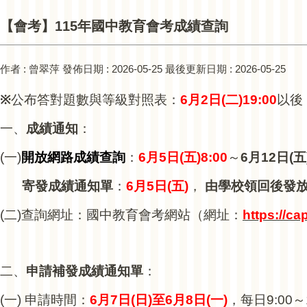
【會考】115年國中教育會考成績查詢
作者 :
曾翠萍
發佈日期 :
2026-05-25
最後更新日期 :
2026-05-25
※
公布答對題數與等級對照表：
6
月2日(二)19:00
以後
一、
成績通知
：
(
一)
開放網路成績查詢
：
6
月5日(五)8:00
～
6
月12日(五
寄發成績通知單
：
6
月5日(五)
，
由學校領回後發
(
二)查詢網址：國中教育會考網站（網址：
https://ca
二、
申請補發成績通知單
：
(
一) 申請時間：
6
月7日(日)至6月8日(一)
，每日9:00～