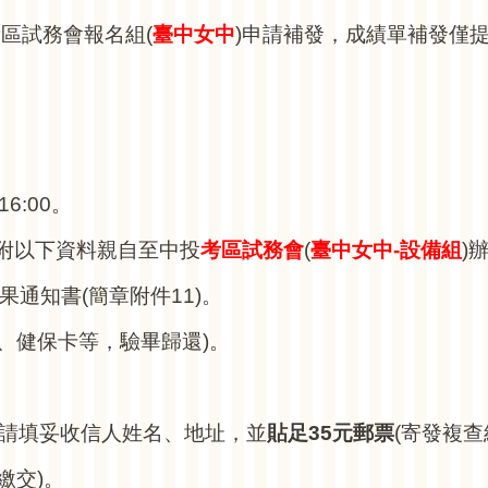
區試務會報名組(
臺中女中
)
申請補發，成績單補發僅
16:00。
檢附以下資料親自至中投
考區試務會
(
臺中女中-設備組
)
果通知書(簡章附件11)。
證、健保卡等，驗畢歸還)。
m)，請填妥收信人姓名、地址，並
貼足35元郵票
(
寄發複查
繳交)。