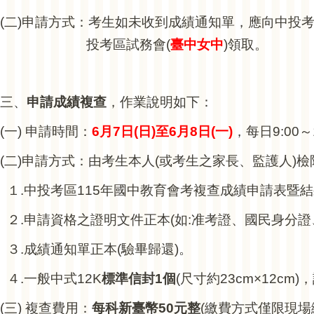
(
二)申請方式：考生如未收到成績通知單，應向中投考
投考區試務會(
臺中女中
)
領取。
三、
申請成績複查
，作業說明如下：
(
一) 申請時間：
6
月7日(日)至6月8日(一)
，每日9:00～
(
二)申請方式：由考生本人(或考生之家長、監護人)
１.中投考區115年國中教育會考複查成績申請表暨結
２.申請資格之證明文件正本(如:准考證、國民身分
３.成績通知單正本(驗畢歸還)。
４.一般中式12K
標準信封1個
(
尺寸約23cm×12c
(
三) 複查費用：
每科新臺幣50元整
(
繳費方式僅限現場