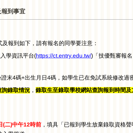
及報到事宜
式及報到如下，請有報名的同學要注意：
入學資訊平台(
https://ct.entry.edu.tw/
)
「技優甄審報名
證末4碼+出生月日4碼，如學生已在免試系統修改過
查詢錄取情況
，
錄取生至錄取學校網站查詢報到時間及
日(二)中午12時前
，填具「已報到學生放棄錄取資格聲