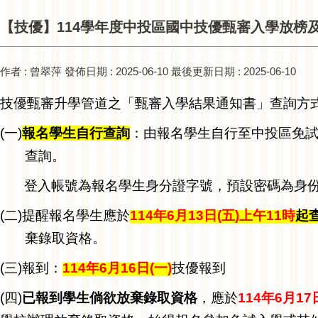
【技優】114學年度中投區國中技優甄審入學放榜
作者 :
曾翠萍
發佈日期 :
2025-06-10
最後更新日期 :
2025-06-10
技優甄審升學管道之「甄審入學結果通知書」查詢方
(
一)
報名學生自行查詢
：由報名學生自行至中投區免試
查詢。
登入帳號為報名學生身分證字號，預設密碼為身份
(
二)提醒報名學生應於
114
年6月13日(五)上午11時
起
棄錄取資格。
(
三)報到：
114
年6月16日(一)
技優報到
(
四)
已報到學生倘欲放棄錄取資格
，應於
114
年6月17