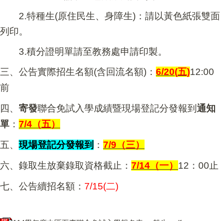
2.
特種生(原住民生、身障生)：請以黃色紙張雙面
列印。
3.
積分證明單請至教務處申請印製。
三、公告實際招生名額(含回流名額)：
6/20(
五)
12:00
前
四、
寄發
聯合免試入學成績暨現場登記分發報到
通知
單
：
7/4
（五）
五、
現場登記分發報到
：
7/9
（三）
六、錄取生放棄錄取資格截止：
7/14
（一）
12：00止
七、公告續招名額：
7/15(
二)