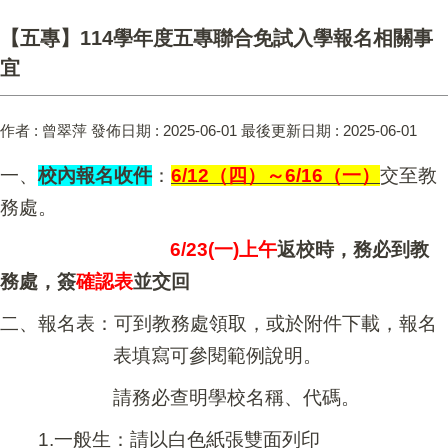
【五專】114學年度五專聯合免試入學報名相關事
宜
作者 :
曾翠萍
發佈日期 :
2025-06-01
最後更新日期 :
2025-06-01
一、
校內報名收件
：
6/12
（四）～6/16（一）
交至教
務處。
6/23(
一)上午
返校時，務必到教
務處，簽
確認表
並交回
二、報名表：可到教務處領取，或於附件下載，報名
表填寫可參閱範例說明。
請務必查明學校名稱、代碼。
1.
一般生：請以白色紙張雙面列印