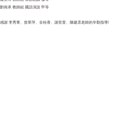
劉侑承 教師組 國語演說 甲等
感謝 李秀菁、曾翠萍、全桂香、謝奕萱、陳建丞老師的辛勤指導!