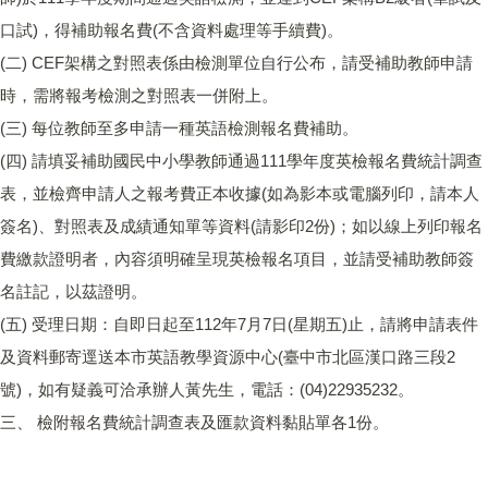
口試)，得補助報名費(不含資料處理等手續費)。
(二) CEF架構之對照表係由檢測單位自行公布，請受補助教師申請
時，需將報考檢測之對照表一併附上。
(三) 每位教師至多申請一種英語檢測報名費補助。
(四) 請填妥補助國民中小學教師通過111學年度英檢報名費統計調查
表，並檢齊申請人之報考費正本收據(如為影本或電腦列印，請本人
簽名)、對照表及成績通知單等資料(請影印2份)；如以線上列印報名
費繳款證明者，內容須明確呈現英檢報名項目，並請受補助教師簽
名註記，以茲證明。
(五) 受理日期：自即日起至112年7月7日(星期五)止，請將申請表件
及資料郵寄逕送本市英語教學資源中心(臺中市北區漢口路三段2
號)，如有疑義可洽承辦人黃先生，電話：(04)22935232。
三、 檢附報名費統計調查表及匯款資料黏貼單各1份。